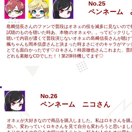
No.25
ペンネーム 
​島﨑信長さんのファンで
​普段はオネェの役を
滅多に見ないので
​試聴のものを
聴いた時
あ、本物
のオネェや。。
​ってビックリし
​聴いて内容が濃くて
​普段演じない
​オネェの
島﨑
信長さんが
​聴け
楓ちゃんも
岡本信彦さんと
決まった時
​まさに
そのキャラが
マッ
​ロキさん！
とても面白かった
​です♡
柿原徹也さんこれまた、
普
​どれも素敵なCDでした！！
​第2弾待機してます♡
No.26
ペンネーム ニコさん
オネェが
大好きなので
商品を
購入
しました。
私は
ロキさんを
購
思い、
変わっていく
ロキさんを
見て
自分も
変わ
ろうと
思いまし