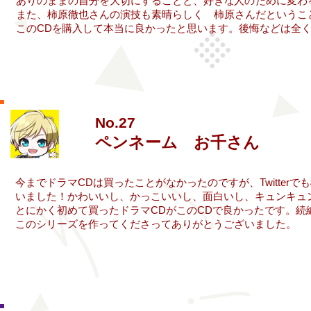
ありのままの
自分を
大切に
することと、
好きな
人の
ために
変わ
また、
柿原徹也さんの
演技も
素晴らしく
柿原さん
だというこ
このCDを
購入して
本当に
良かったと
思います。
後悔などは
全
No.27
ペンネーム お千さん
​今までドラマCDは買ったことがなかったのですが、Twitt
いました！かわいいし、かっこいいし、面白いし、キュンキュン
とにかく初めて買ったドラマCDがこのCDで良かったです。続
​このシリーズを作ってくださってありがとうございました。