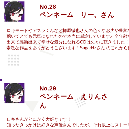
No.28
ペンネーム りー。さん
ロキモードや
アスラくん
など
柿原徹也さんの
色々な
お声や
豊富
聴いて
とても
元気に
なれたので
本当に
感謝
しています♪
全年齢
出来て
感動
出来て
幸せな
気分に
なれるCDは
久々に
聴きました
素敵
な
作品を
ありがとうございます！
​SugarHzさん
の
これから
No.29
ペンネーム えりんさ
ん
ロキさんがとにかく大好きです！
知ったきっかけは好きな声優さんでしたが、それ以上にストー