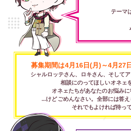
テーマは.
募集期間は4月16日(月)～4月27日(
シャルロッテさん、
ロキさん、
そしてア
相談に
のって
ほしい
オネェ
ほしい
​オネェ
たちが
あなたの
お悩みに
​...けど
​ごめんなさい。
全部には
答え
ごめんなさい。
それでも
よければ
待っ