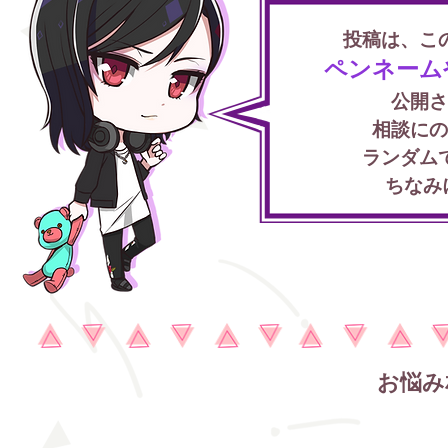
​投稿は、
ペンネームや
公開さ
相談にの
ランダム
ちなみ
お悩み